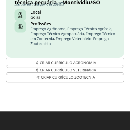
técnica pecuária – Montividiu/GO
liberado em 16 de junho de 2026
Local
Goiás
Profissões
Emprego Agrônomo
,
Emprego Técnico Agrícola
,
Emprego Técnico Agropecuária
,
Emprego Técnico
em Zootecnia
,
Emprego Veterinário
,
Emprego
Zootecnista
CRIAR CURRÍCULO AGRONOMIA
CRIAR CURRÍCULO VETERINÁRIA
CRIAR CURRÍCULO ZOOTECNIA