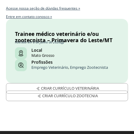
Acesse nossa seção de dúvidas frequentes »
Entre em contato conosco »
Trainee médico veterinário e/ou
zootecnista – Primavera do Leste/MT
liberado em 8 de junho de 2026
Local
Mato Grosso
Profissões
Emprego Veterinário
,
Emprego Zootecnista
CRIAR CURRÍCULO VETERINÁRIA
CRIAR CURRÍCULO ZOOTECNIA