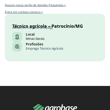
Acesse nossa seção de dúvidas frequentes »
Entre em contato conosco »
Técnico agrícola – Patrocínio/MG
liberado em 3 de junho de 2026
Local
Minas Gerais
Profissões
Emprego Técnico Agrícola