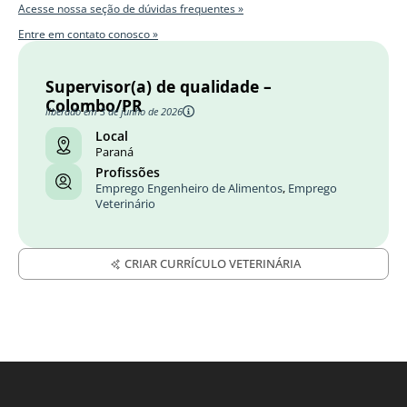
Acesse nossa seção de dúvidas frequentes »
Entre em contato conosco »
Supervisor(a) de qualidade –
Colombo/PR
liberado em 3 de junho de 2026
Local
Paraná
Profissões
Emprego Engenheiro de Alimentos
,
Emprego
Veterinário
CRIAR CURRÍCULO VETERINÁRIA