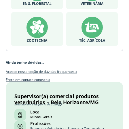
ENG. FLORESTAL
VETERINÁRIA
ZOOTECNIA
TÉC. AGRÍCOLA
Ainda tenho dúvidas...
Acesse nossa seção de dúvidas frequentes »
Entre em contato conosco »
Supervisor(a) comercial produtos
veterinários – Belo Horizonte/MG
liberado em 9 de junho de 2026
Local
Minas Gerais
Profissões
Emprego Veterinário
,
Emprego Zootecnista