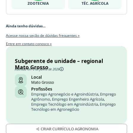
ZOOTECNIA
TÉC. AGRÍCOLA
Ainda tenho dúvidas...
Acesse nossa seção de dúvidas frequentes »
Entre em contato conosco »
Subgerente de unidade – regional
Mato Grosso
liberado em 3 de junho de 2026
Local
Mato Grosso
Profissões
Emprego Agronegócio e Agroindústria
,
Emprego
Agrônomo
,
Emprego Engenheiro Agrícola
,
Emprego Tecnólogo em Agroindústria
,
Emprego
Tecnólogo em Agronegócio
CRIAR CURRÍCULO AGRONOMIA