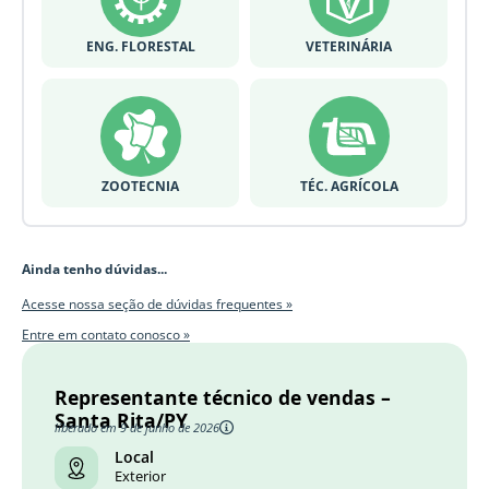
ENG. FLORESTAL
VETERINÁRIA
ZOOTECNIA
TÉC. AGRÍCOLA
Ainda tenho dúvidas...
Acesse nossa seção de dúvidas frequentes »
Entre em contato conosco »
Representante técnico de vendas –
Santa Rita/PY
liberado em 9 de junho de 2026
Local
Exterior