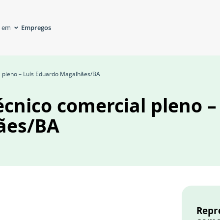
Empregos
á em
l pleno – Luís Eduardo Magalhães/BA
cnico comercial pleno –
ães/BA
Repr