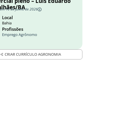
rcial pleno – Luís Eduardo
lhães/BA
 em 10 de junho de 2026
Local
Bahia
Profissões
Emprego Agrônomo
CRIAR CURRÍCULO AGRONOMIA