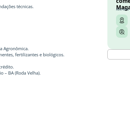
come
dações técnicas.
Maga
liberado
ia Agronômica.
tes, fertilizantes e biológicos.
rédito.
o – BA (Roda Velha).