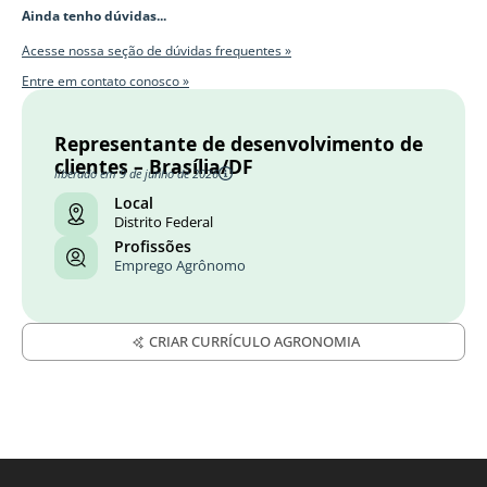
Ainda tenho dúvidas...
Acesse nossa seção de dúvidas frequentes »
Entre em contato conosco »
Representante de desenvolvimento de
clientes – Brasília/DF
liberado em 9 de junho de 2026
Local
Distrito Federal
Profissões
Emprego Agrônomo
CRIAR CURRÍCULO AGRONOMIA