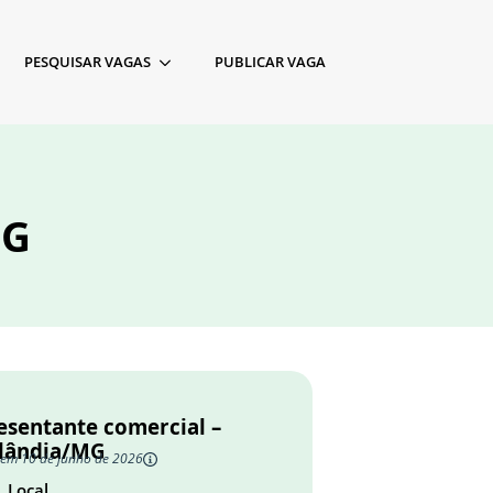
PESQUISAR VAGAS
PUBLICAR VAGA
MG
esentante comercial –
lândia/MG
 em 10 de junho de 2026
Local