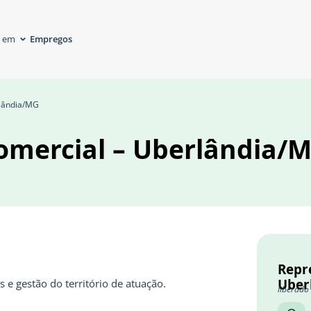
Empregos
á em
rlândia/MG
omercial – Uberlândia/
Repr
Uber
s e gestão do território de atuação.
liberado