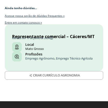
Ainda tenho dúvidas...
Acesse nossa seção de dúvidas frequentes »
Entre em contato conosco »
Representante comercial – Cáceres/MT
liberado em 17 de junho de 2026
Local
Mato Grosso
Profissões
Emprego Agrônomo
,
Emprego Técnico Agrícola
CRIAR CURRÍCULO AGRONOMIA