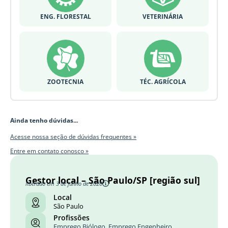
ENG. FLORESTAL
VETERINÁRIA
ZOOTECNIA
TÉC. AGRÍCOLA
Ainda tenho dúvidas...
Acesse nossa seção de dúvidas frequentes »
Entre em contato conosco »
Gestor local – São Paulo/SP [região sul]
liberado em 3 de junho de 2026
Local
São Paulo
Profissões
Emprego Biólogo
,
Emprego Engenheiro