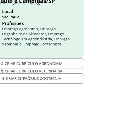
Paulo e Campinas/SP
 em 3 de junho de 2026
Local
São Paulo
Profissões
Emprego Agrônomo
,
Emprego
Engenheiro de Alimentos
,
Emprego
Tecnólogo em Agroindústria
,
Emprego
Veterinário
,
Emprego Zootecnista
CRIAR CURRÍCULO AGRONOMIA
CRIAR CURRÍCULO VETERINÁRIA
CRIAR CURRÍCULO ZOOTECNIA