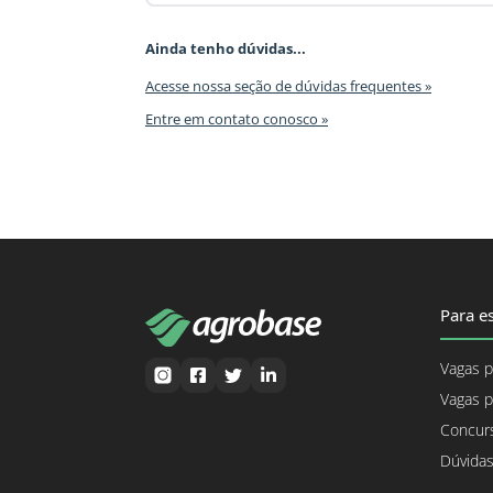
Ainda tenho dúvidas...
Acesse nossa seção de dúvidas frequentes »
Entre em contato conosco »
Para es
Vagas p
Vagas p
Concurs
Dúvidas