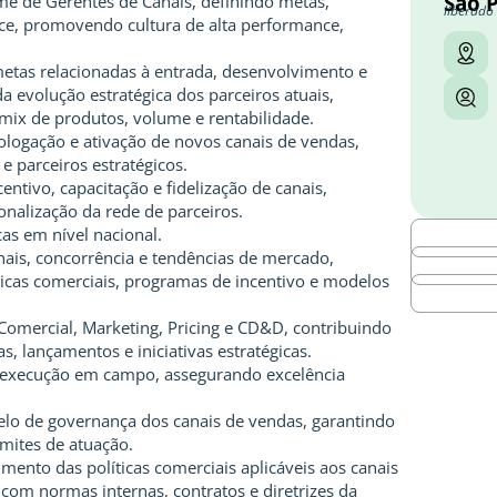
São 
me de Gerentes de Canais, definindo metas,
liberado
ce, promovendo cultura de alta performance,
metas relacionadas à entrada, desenvolvimento e
 evolução estratégica dos parceiros atuais,
 mix de produtos, volume e rentabilidade.
ologação e ativação de novos canais de vendas,
 e parceiros estratégicos.
ntivo, capacitação e fidelização de canais,
onalização da rede de parceiros.
cas em nível nacional.
nais, concorrência e tendências de mercado,
icas comerciais, programas de incentivo e modelos
Comercial, Marketing, Pricing e CD&D, contribuindo
 lançamentos e iniciativas estratégicas.
e execução em campo, assegurando excelência
elo de governança dos canais de vendas, garantindo
imites de atuação.
imento das políticas comerciais aplicáveis aos canais
com normas internas, contratos e diretrizes da