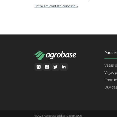
Entre em contato conosco »
Para es
Vagas p
Vagas p
Concurs
Dúvidas
©2026 Agrobase Digital. Desde 2005.