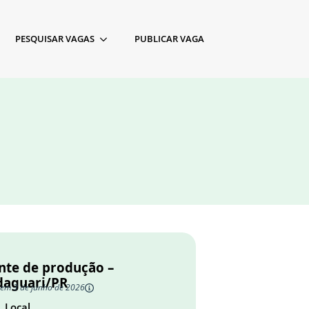
PESQUISAR VAGAS
PUBLICAR VAGA
nte de produção –
aguari/PR
 em 3 de junho de 2026
Local