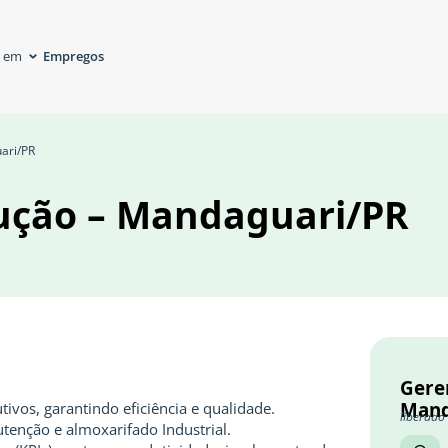
Empregos
á em
ari/PR
ução – Mandaguari/PR
Gere
Mand
ivos, garantindo eficiência e qualidade.
liberado
tenção e almoxarifado Industrial.