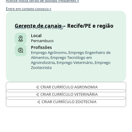
Acesse nossa seção de dúvidas frequentes »
Entre em contato conosco »
Gerente de canais – Recife/PE e região
liberado em 3 de junho de 2026
Local
Pernambuco
Profissões
Emprego Agrônomo
,
Emprego Engenheiro de
Alimentos
,
Emprego Tecnólogo em
Agroindústria
,
Emprego Veterinário
,
Emprego
Zootecnista
CRIAR CURRÍCULO AGRONOMIA
CRIAR CURRÍCULO VETERINÁRIA
CRIAR CURRÍCULO ZOOTECNIA