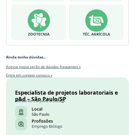
ZOOTECNIA
TÉC. AGRÍCOLA
Ainda tenho dúvidas...
Acesse nossa seção de dúvidas frequentes »
Entre em contato conosco »
Especialista de projetos laboratoriais e
p&d – São Paulo/SP
liberado em 3 de junho de 2026
Local
São Paulo
Profissões
Emprego Biólogo