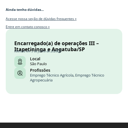
Ainda tenho dúvidas...
Acesse nossa seção de dúvidas frequentes »
Entre em contato conosco »
Encarregado(a) de operações III –
Itapetininga e Angatuba/SP
liberado em 3 de junho de 2026
Local
São Paulo
Profissões
Emprego Técnico Agrícola
,
Emprego Técnico
Agropecuária