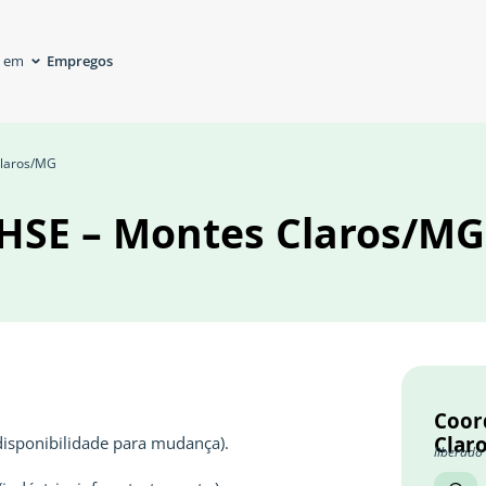
Empregos
á em
Claros/MG
HSE – Montes Claros/MG
Coor
Clar
disponibilidade para mudança).
liberado