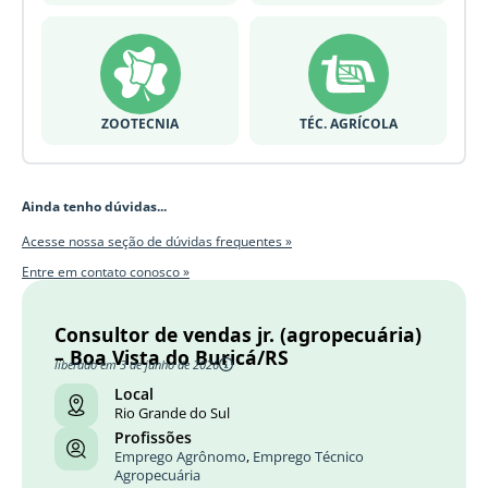
ZOOTECNIA
TÉC. AGRÍCOLA
Ainda tenho dúvidas...
Acesse nossa seção de dúvidas frequentes »
Entre em contato conosco »
Consultor de vendas jr. (agropecuária)
– Boa Vista do Buricá/RS
liberado em 3 de junho de 2026
Local
Rio Grande do Sul
Profissões
Emprego Agrônomo
,
Emprego Técnico
Agropecuária