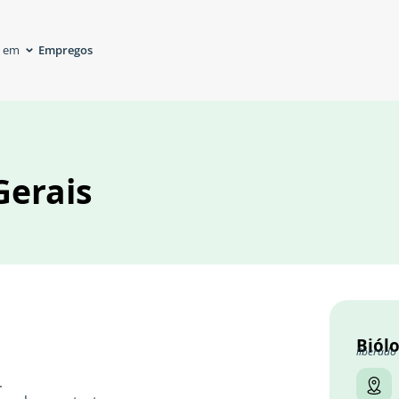
Empregos
á em
Gerais
Biól
liberado
.