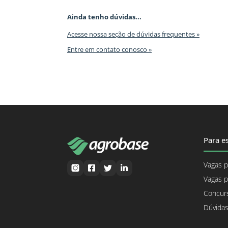
Ainda tenho dúvidas...
Acesse nossa seção de dúvidas frequentes »
Entre em contato conosco »
Para es
Vagas p
Vagas p
Concurs
Dúvidas