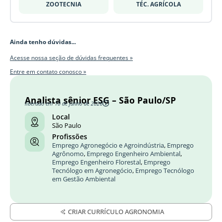
ZOOTECNIA
TÉC. AGRÍCOLA
Ainda tenho dúvidas...
Acesse nossa seção de dúvidas frequentes »
Entre em contato conosco »
Analista sênior ESG – São Paulo/SP
liberado em 10 de junho de 2026
Local
São Paulo
Profissões
Emprego Agronegócio e Agroindústria
,
Emprego
Agrônomo
,
Emprego Engenheiro Ambiental
,
Emprego Engenheiro Florestal
,
Emprego
Tecnólogo em Agronegócio
,
Emprego Tecnólogo
em Gestão Ambiental
CRIAR CURRÍCULO AGRONOMIA