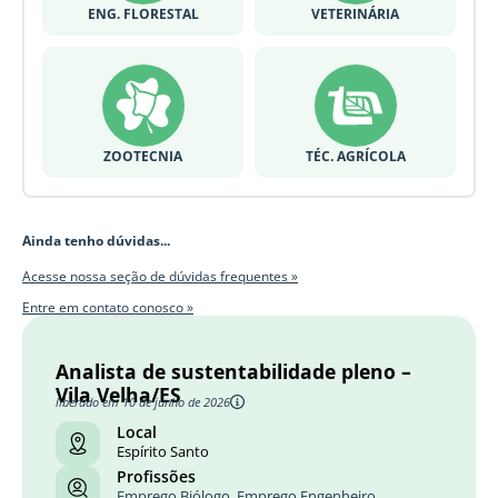
ENG. FLORESTAL
VETERINÁRIA
ZOOTECNIA
TÉC. AGRÍCOLA
Ainda tenho dúvidas...
Acesse nossa seção de dúvidas frequentes »
Entre em contato conosco »
Analista de sustentabilidade pleno –
Vila Velha/ES
liberado em 10 de junho de 2026
Local
Espírito Santo
Profissões
Emprego Biólogo
,
Emprego Engenheiro