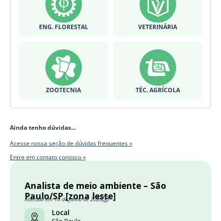
ENG. FLORESTAL
VETERINÁRIA
ZOOTECNIA
TÉC. AGRÍCOLA
Ainda tenho dúvidas...
Acesse nossa seção de dúvidas frequentes »
Entre em contato conosco »
Analista de meio ambiente – São
Paulo/SP [zona leste]
liberado em 10 de junho de 2026
Local