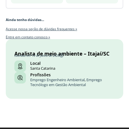
Ainda tenho dúvidas...
Acesse nossa seção de dúvidas frequentes »
Entre em contato conosco »
Analista de meio ambiente – Itajaí/SC
liberado em 10 de junho de 2026
Local
Santa Catarina
Profissões
Emprego Engenheiro Ambiental
,
Emprego
Tecnólogo em Gestão Ambiental