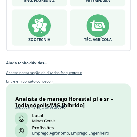
ENG. FLORESTAL
VETERINÁRIA
ZOOTECNIA
TÉC. AGRÍCOLA
Ainda tenho dúvidas...
Acesse nossa seção de dúvidas frequentes »
Entre em contato conosco »
Analista de manejo florestal pl e sr –
Indianópolis/MG [híbrido]
liberado em 2 de junho de 2026
Local
Minas Gerais
Profissões
Emprego Agrônomo
,
Emprego Engenheiro