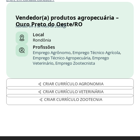
Vendedor(a) produtos agropecuária –
Ouro Preto do Oeste/RO
liberado em 8 de maio de 2026
Local
Rondônia
Profissões
Emprego Agrônomo
,
Emprego Técnico Agrícola
,
Emprego Técnico Agropecuária
,
Emprego
Veterinário
,
Emprego Zootecnista
CRIAR CURRÍCULO AGRONOMIA
CRIAR CURRÍCULO VETERINÁRIA
CRIAR CURRÍCULO ZOOTECNIA