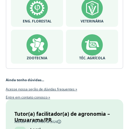
ENG. FLORESTAL
VETERINÁRIA
ZOOTECNIA
TÉC. AGRÍCOLA
Ainda tenho dúvidas...
Acesse nossa seção de dúvidas frequentes »
Entre em contato conosco »
Tutor(a) facilitador(a) de agronomia –
Umuarama/PR
liberado em 8 de maio de 2026