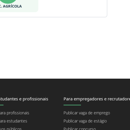
C. AGRÍCOLA
tudantes e profissionais
Para empregadores e recrutador
ara profissionais
Publicar vaga de emprego
ara estudantes
Publicar vaga de estágio
os públicos
Publicar concurso