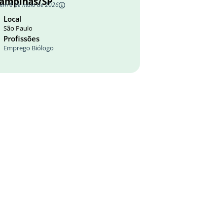
 Campinas/SP
 em 8 de maio de 2026
Local
São Paulo
Profissões
Emprego Biólogo