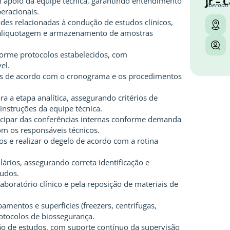
jr –
om apoio da equipe técnica, garantindo entendimento
liberado
eracionais.
ades relacionadas à condução de estudos clínicos,
 aliquotagem e armazenamento de amostras
orme protocolos estabelecidos, com
el.
os de acordo com o cronograma e os procedimentos
 a etapa analítica, assegurando critérios de
instruções da equipe técnica.
ticipar das conferências internas conforme demanda
m os responsáveis técnicos.
 e realizar o degelo de acordo com a rotina
ários, assegurando correta identificação e
tudos.
aboratório clínico e pela reposição de materiais de
amentos e superfícies (freezers, centrífugas,
tocolos de biossegurança.
ão de estudos, com suporte contínuo da supervisão