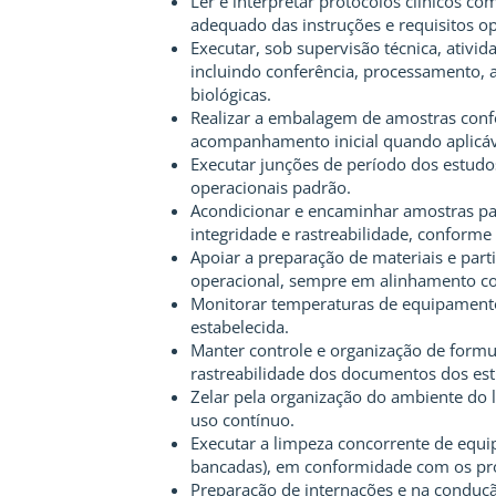
Ler e interpretar protocolos clínicos c
adequado das instruções e requisitos op
Executar, sob supervisão técnica, ativid
incluindo conferência, processamento,
biológicas.
Realizar a embalagem de amostras conf
acompanhamento inicial quando aplicáv
Executar junções de período dos estud
operacionais padrão.
Acondicionar e encaminhar amostras para
integridade e rastreabilidade, conforme 
Apoiar a preparação de materiais e par
operacional, sempre em alinhamento co
Monitorar temperaturas de equipamentos
estabelecida.
Manter controle e organização de formul
rastreabilidade dos documentos dos es
Zelar pela organização do ambiente do l
uso contínuo.
Executar a limpeza concorrente de equip
bancadas), em conformidade com os pro
Preparação de internações e na conduç