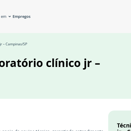
Empregos
á em
 jr – Campinas/SP
ratório clínico jr –
Técni