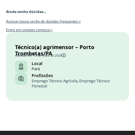
Ainda tenho dúvidas...
Acesse nossa seção de dúvidas frequentes »
Entre em contato conosco »
Técnico(a) agrimensor – Porto
Trombetas/PA
liberado em 13 de maio de 2026
Local
Pará
Profissões
Emprego Técnico Agrícola
,
Emprego Técnico
Florestal