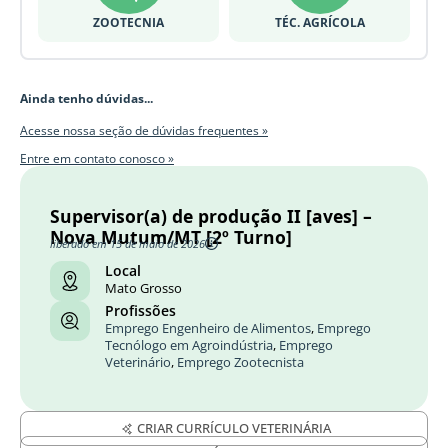
ZOOTECNIA
TÉC. AGRÍCOLA
Ainda tenho dúvidas...
Acesse nossa seção de dúvidas frequentes »
Entre em contato conosco »
Supervisor(a) de produção II [aves] –
Nova Mutum/MT [2º Turno]
liberado em 15 de maio de 2026
Local
Mato Grosso
Profissões
Emprego Engenheiro de Alimentos
,
Emprego
Tecnólogo em Agroindústria
,
Emprego
Veterinário
,
Emprego Zootecnista
CRIAR CURRÍCULO VETERINÁRIA