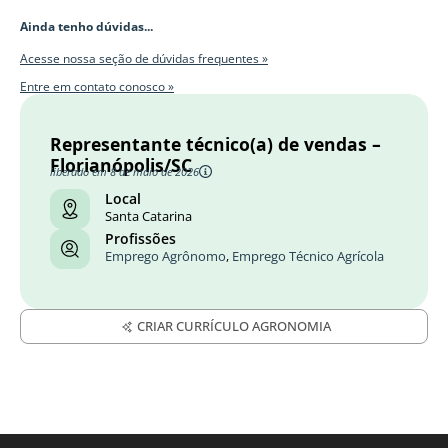
Ainda tenho dúvidas...
Acesse nossa seção de dúvidas frequentes »
Entre em contato conosco »
Representante técnico(a) de vendas –
Florianópolis/SC
liberado em 8 de maio de 2026
Local
Santa Catarina
Profissões
Emprego Agrônomo
,
Emprego Técnico Agrícola
CRIAR CURRÍCULO AGRONOMIA