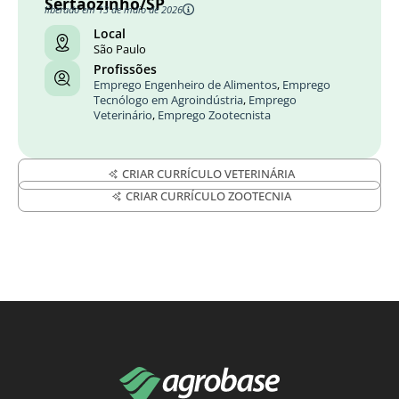
Sertãozinho/SP
liberado em 13 de maio de 2026
Local
São Paulo
Profissões
Emprego Engenheiro de Alimentos
,
Emprego
Tecnólogo em Agroindústria
,
Emprego
Veterinário
,
Emprego Zootecnista
CRIAR CURRÍCULO VETERINÁRIA
CRIAR CURRÍCULO ZOOTECNIA