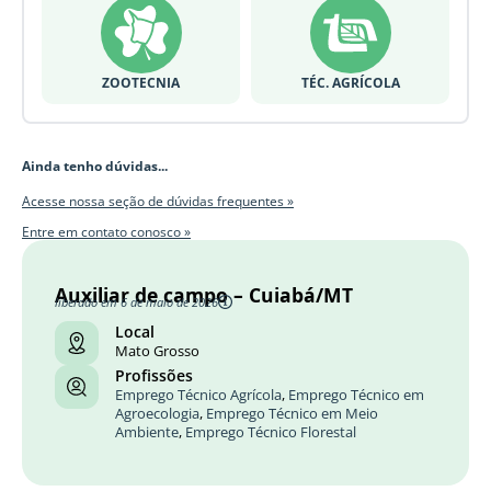
ZOOTECNIA
TÉC. AGRÍCOLA
Ainda tenho dúvidas...
Acesse nossa seção de dúvidas frequentes »
Entre em contato conosco »
Auxiliar de campo – Cuiabá/MT
liberado em 6 de maio de 2026
Local
Mato Grosso
Profissões
Emprego Técnico Agrícola
,
Emprego Técnico em
Agroecologia
,
Emprego Técnico em Meio
Ambiente
,
Emprego Técnico Florestal