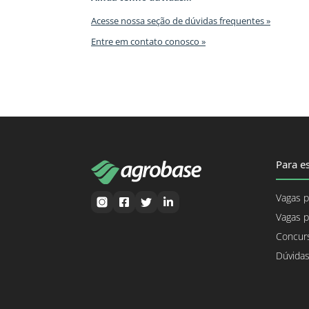
Acesse nossa seção de dúvidas frequentes »
Entre em contato conosco »
Para es
Vagas p
Vagas p
Concurs
Dúvidas