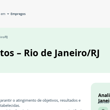
Empregos
á em
iro/RJ
tos – Rio de Janeiro/RJ
Anali
Janei
arantir o atingimento de objetivos, resultados e
liberado
tabelecidas.