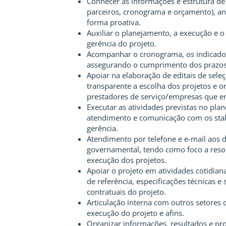
Conhecer as informações e estrutura de p
parceiros, cronograma e orçamento), an
forma proativa.
Auxiliar o planejamento, a execução e o
gerência do projeto.
Acompanhar o cronograma, os indicadore
assegurando o cumprimento dos prazos
Apoiar na elaboração de editais de sele
transparente a escolha dos projetos e o
prestadores de serviço/empresas que en
Executar as atividades previstas no pl
atendimento e comunicação com os stak
gerência.
Atendimento por telefone e e-mail aos 
governamental, tendo como foco a res
execução dos projetos.
Apoiar o projeto em atividades cotidia
de referência, especificações técnicas e
contratuais do projeto.
Articulação interna com outros setores
execução do projeto e afins.
Organizar informações, resultados e pr