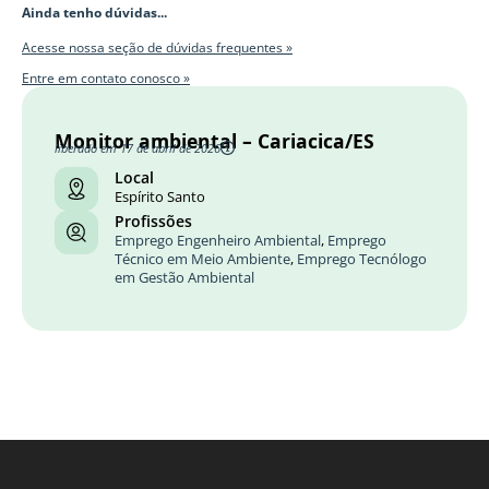
Ainda tenho dúvidas...
Acesse nossa seção de dúvidas frequentes »
Entre em contato conosco »
Monitor ambiental – Cariacica/ES
liberado em 17 de abril de 2026
Local
Espírito Santo
Profissões
Emprego Engenheiro Ambiental
,
Emprego
Técnico em Meio Ambiente
,
Emprego Tecnólogo
em Gestão Ambiental