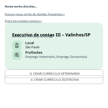
Ainda tenho dúvidas...
Acesse nossa seção de dúvidas frequentes »
Entre em contato conosco »
Executivo de contas III – Valinhos/SP
liberado em 3 de março de 2026
Local
São Paulo
Profissões
Emprego Veterinário
,
Emprego Zootecnista
CRIAR CURRÍCULO VETERINÁRIA
CRIAR CURRÍCULO ZOOTECNIA