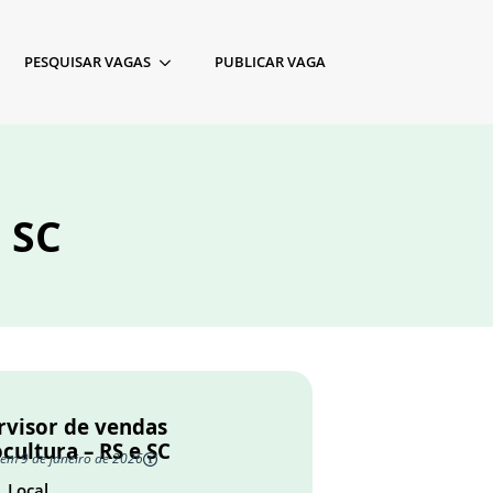
PESQUISAR VAGAS
PUBLICAR VAGA
 SC
rvisor de vendas
cultura – RS e SC
 em 9 de janeiro de 2026
Local