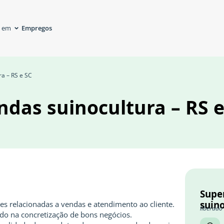
Empregos
á em
ra – RS e SC
ndas suinocultura – RS e
Supe
suino
s relacionadas a vendas e atendimento ao cliente.
liberado
ndo na concretização de bons negócios.