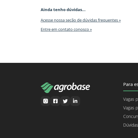
Ainda tenho dúvidas...
Acesse nossa seção de dúvidas frequentes »
Entre em contato conosco »
Para es
Vagas p
Vagas p
Concurs
Dúvidas