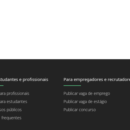
tudantes e profissionais
Para empregadores e recrutador
ara profissionais
Publicar vaga de emprego
ara estudantes
Publicar vaga de estágio
os públicos
Publicar concurso
 frequentes