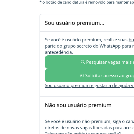
* o botão de candidatura é removido para manter ape
Sou usuário premium...
Se você é usuário premium, realize suas
bu
parte do
grupo secreto do WhatsApp
para r
antecedência.
Pesquisar vagas mais 
Solicitar acesso ao gr
Sou usuário premium e gostaria de ajuda 
Não sou usuário premium
Se você é usuário não-premium, siga o cana
diretos de novas vagas liberadas para acess
Telegram são grátis (e sempre serão)!