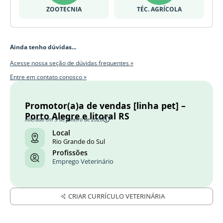
ZOOTECNIA
TÉC. AGRÍCOLA
Ainda tenho dúvidas...
Acesse nossa seção de dúvidas frequentes »
Entre em contato conosco »
Promotor(a)a de vendas [linha pet] –
Porto Alegre e litoral RS
liberado em 9 de janeiro de 2026
Local
Rio Grande do Sul
Profissões
Emprego Veterinário
CRIAR CURRÍCULO VETERINÁRIA