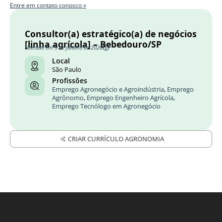
Entre em contato conosco »
Consultor(a) estratégico(a) de negócios
[linha agrícola] – Bebedouro/SP
liberado em 9 de janeiro de 2026
Local
São Paulo
Profissões
Emprego Agronegócio e Agroindústria
,
Emprego
Agrônomo
,
Emprego Engenheiro Agrícola
,
Emprego Tecnólogo em Agronegócio
CRIAR CURRÍCULO AGRONOMIA