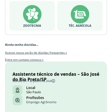
ZOOTECNIA
TÉC. AGRÍCOLA
Ainda tenho dúvidas...
Acesse nossa seção de dúvidas frequentes »
Entre em contato conosco »
Assistente técnico de vendas – São José
do Rio Preto/SP
liberado em 7 de janeiro de 2026
Local
São Paulo
Profissões
Emprego Agrônomo