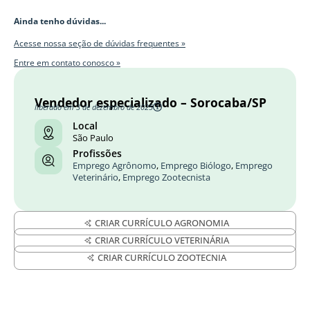
Ainda tenho dúvidas...
Acesse nossa seção de dúvidas frequentes »
Entre em contato conosco »
Vendedor especializado – Sorocaba/SP
liberado em 3 de dezembro de 2025
Local
São Paulo
Profissões
Emprego Agrônomo
,
Emprego Biólogo
,
Emprego
Veterinário
,
Emprego Zootecnista
CRIAR CURRÍCULO AGRONOMIA
CRIAR CURRÍCULO VETERINÁRIA
CRIAR CURRÍCULO ZOOTECNIA