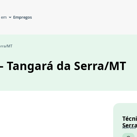
Empregos
á em
Serra/MT
 – Tangará da Serra/MT
Técni
Serr
liberado