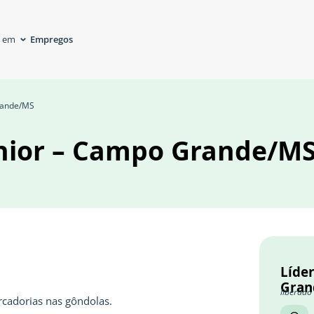
Empregos
á em
Grande/MS
unior – Campo Grande/M
Líder
Gran
liberado
rcadorias nas gôndolas.