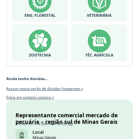
ENG. FLORESTAL
VETERINÁRIA
ZOOTECNIA
TÉC. AGRÍCOLA
Ainda tenho dúvidas...
Acesse nossa seção de dúvidas frequentes »
Entre em contato conosco »
Representante comercial mercado de
pecuária – região sul de Minas Gerais
liberado em 4 de novembro de 2025
Local
Minas Gerais