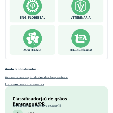
ENG. FLORESTAL
VETERINÁRIA
ZOOTECNIA
TÉC. AGRÍCOLA
Ainda tenho dúvidas...
Acesse nossa seção de dúvidas frequentes »
Entre em contato conosco »
Classificador(a) de grãos –
Paranaguá/PR
liberado em 11 de novembro de 2025
Local