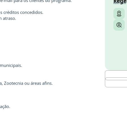
Rege
 e-mail para os clientes do programa.
liberado
s créditos concedidos.
m atraso.
rmunicipais.
, Zootecnia ou áreas afins.
ação.