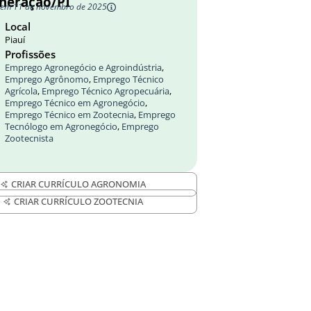
neração/PI
 em 11 de novembro de 2025
Local
Piauí
Profissões
Emprego Agronegócio e Agroindústria
,
Emprego Agrônomo
,
Emprego Técnico
Agrícola
,
Emprego Técnico Agropecuária
,
Emprego Técnico em Agronegócio
,
Emprego Técnico em Zootecnia
,
Emprego
Tecnólogo em Agronegócio
,
Emprego
Zootecnista
CRIAR CURRÍCULO AGRONOMIA
CRIAR CURRÍCULO ZOOTECNIA