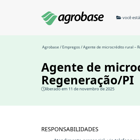
você est
Agrobase
/
Empregos
/ Agente de microcrédito rural – 
Agente de microc
Regeneração/PI
liberado em 11 de novembro de 2025
RESPONSABILIDADES