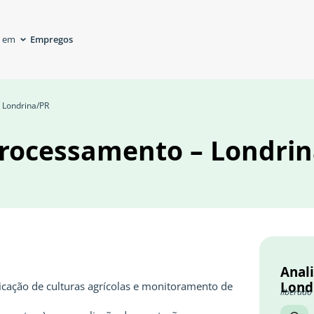
Empregos
á em
 Londrina/PR
processamento – Londri
Anal
Lond
ificação de culturas agrícolas e monitoramento de
liberado