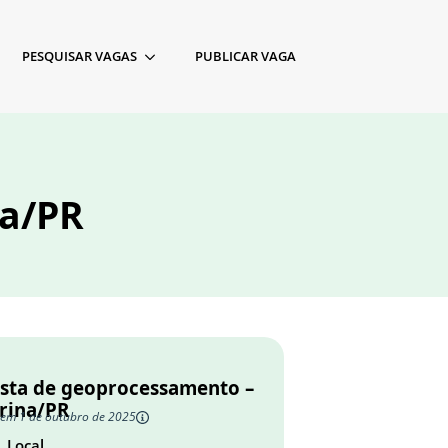
PESQUISAR VAGAS
PUBLICAR VAGA
na/PR
ista de geoprocessamento –
rina/PR
 em 1 de outubro de 2025
Local