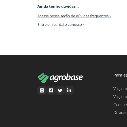
Ainda tenho dúvidas...
Acesse nossa seção de dúvidas frequentes »
Entre em contato conosco »
Para es
Vagas p
Vagas p
Concurs
Dúvidas