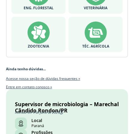
ENG. FLORESTAL
VETERINÁRIA
ZOOTECNIA
TÉC. AGRÍCOLA
Ainda tenho dúvidas...
Acesse nossa seção de dúvidas frequentes »
Entre em contato conosco »
Supervisor de microbiologia – Marechal
Cândido Rondon/PR
liberado em 4 de julho de 2025
Local
Paraná
Profissões