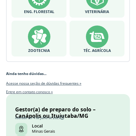
ENG. FLORESTAL
VETERINÁRIA
ZOOTECNIA
TÉC. AGRÍCOLA
Ainda tenho dúvidas...
Acesse nossa seção de dúvidas frequentes »
Entre em contato conosco »
Gestor(a) de preparo do solo –
Canápolis ou Ituiutaba/MG
liberado em 4 de julho de 2025
Local
Minas Gerais