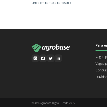
Entre em contato conosco »
Para es
Vagas p
Vagas p
Concurs
Dúvidas
©2026 Agrobase Digital. Desde 2005.