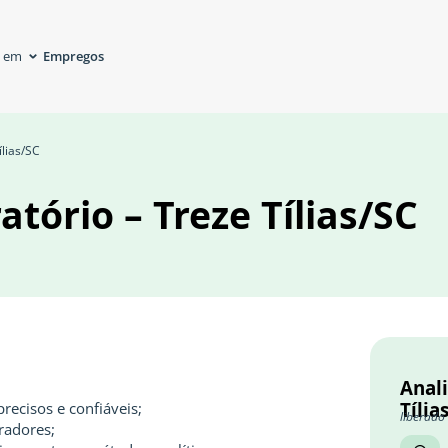
Empregos
á em
ílias/SC
atório – Treze Tílias/SC
Anali
Tília
precisos e confiáveis;
liberado
radores;